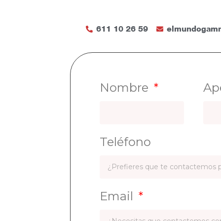
611 10 26 59
elmundogam
Nombre
Ape
Teléfono
Email