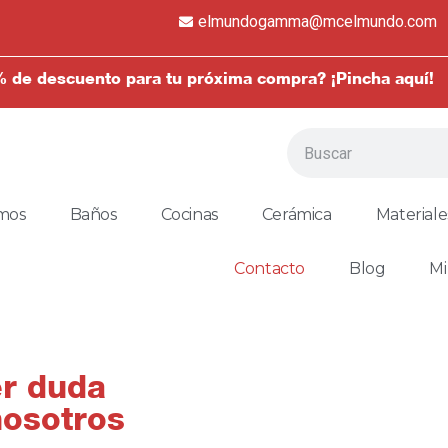
elmundogamma@mcelmundo.com
 de descuento para tu próxima compra? ¡Pincha aquí!
mos
Baños
Cocinas
Cerámica
Materiale
Contacto
Blog
Mi
er duda
nosotros