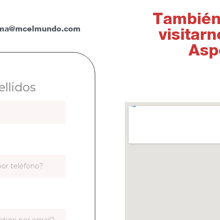
También
ma@mcelmundo.com
visitar
Aspe
llidos