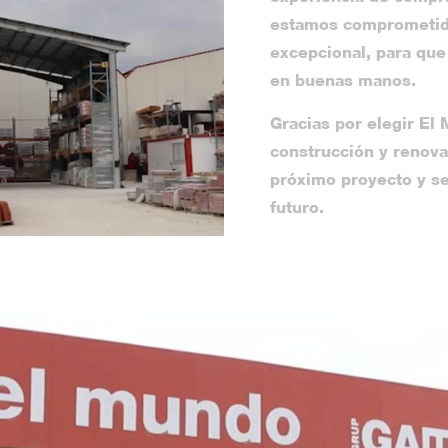
estamos comprometidos
excepcional, para que
en buenas manos.
Gracias por elegir El
construcción y renov
próximo proyecto y se
futuro.