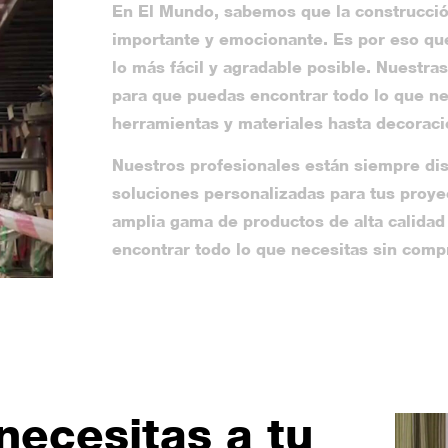
En El Mundo, sabemos que la construcció
importante y emocionante. Es por eso qu
lo más fácil y agradable posible. Nuestra
para que puedas encontrar todo lo que ne
herramientas y materiales hasta decoraci
Nuestros profesionales están siempre dis
soluciones personalizadas para tus proy
amplia gama de productos de alta calidad
encontrar todo lo que necesitas sin comp
necesitas a tu