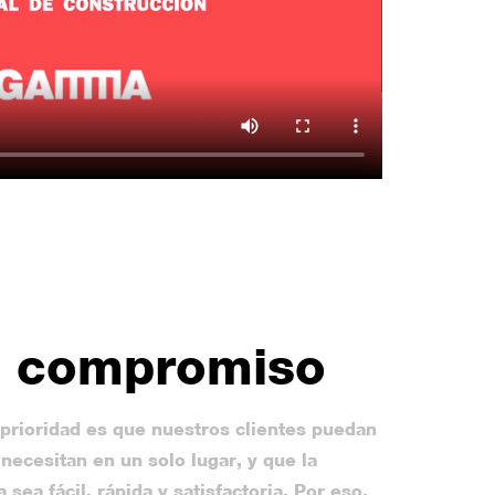
o compromiso
prioridad es que nuestros clientes puedan
necesitan en un solo lugar, y que la
sea fácil, rápida y satisfactoria. Por eso,