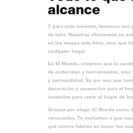
alcance
Y para este invierno, tenemos una g
de leña. Nuestras chimeneas no so
en los meses más fríos, sino que t
cualquier hogar.
En El Mundo, creemos que la constr
de materiales y herramientas, sino 
y personalidad. Es por eso que ta
decoración y accesorios para el ho
necesitas para crear el hogar de tu
Gracias por elegir El Mundo como t
renovación. Te invitamos a que ven
qué somos líderes en hacer tus sue