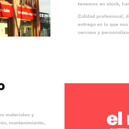
tenemos en stock, har
Calidad profesional, d
entrega es lo que nos
cercano y personaliza
o
os materiales y
ión, mantenimiento,