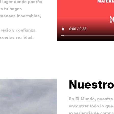
l lugar donde podrás
a tu hogar.
imeneas insertables,
recio y confianza.
 sueños realidad.
Nuestr
En El Mundo, nuestra 
encontrar todo lo que 
experiencia de compra 