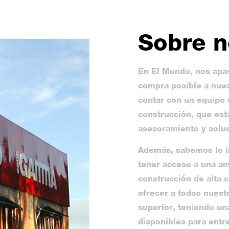
Sobre n
En El Mundo, nos apas
compra posible a nues
contar con un equipo 
construcción, que est
asesoramiento y soluc
Además, sabemos lo i
tener acceso a una am
construcción de alta 
ofrecer a todos nuest
superior, teniendo un
disponibles para entr