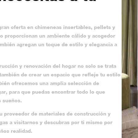
ran oferta en chimeneas insertables, pellets y
lo proporcionan un ambiente cálido y acogedor
ambién agregan un toque de estilo y elegancia a
ucción y renovación del hogar no solo se trata
también de crear un espacio que refleje tu estilo
mbién ofrecemos una amplia selección de
gar, para que puedas encontrar todo lo que
s sueños.
u proveedor de materiales de construcción y
gas a visitarnos y descubras por ti mismo por
ños realidad.