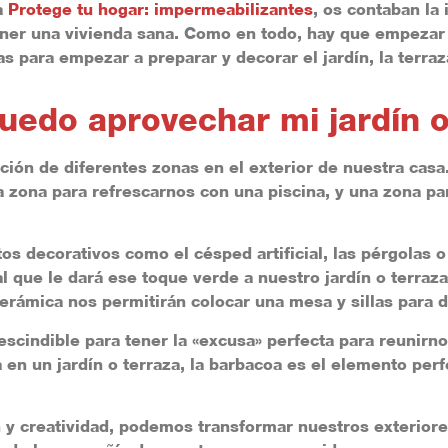
a
Protege tu hogar: impermeabilizantes
, os contaban la
ener una
vivienda sana
. Como en todo, hay que
empezar 
s para empezar a preparar y decorar el jardín, la terraz
edo aprovechar mi jardín o
ción de diferentes zonas en el exterior de nuestra cas
a zona para refrescarnos con una piscina, y una zona pa
s decorativos como el césped artificial, las pérgolas o
al que le dará ese toque verde a nuestro jardín o terraz
rámica nos permitirán colocar una mesa y sillas para di
scindible para tener la «excusa» perfecta para reunirno
ea en un jardín o terraza, la barbacoa es el elemento pe
 y creatividad, podemos transformar nuestros exterior